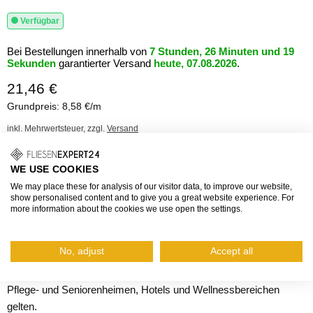
Verfügbar
Bei Bestellungen innerhalb von
7 Stunden, 26 Minuten und 19
Sekunden
garantierter Versand
heute, 07.08.2026
.
21,46 €
Grundpreis: 8,58 €/m
inkl. Mehrwertsteuer, zzgl.
Versand
Die DURAGARD EP 90° Winkelprofile sind hochwertige
WE USE COOKIES
Eckschutzprofile, die aus Edelstahl V2A oder Aluminium
We may place these for analysis of our visitor data, to improve our website,
hergestellt werden. Sie können einfach nachträglich angebracht
show personalised content and to give you a great website experience. For
werden, indem sie geklebt werden. Die Winkelprofile von
more information about the cookies we use open the settings.
DURAGARD haben schräg auslaufende Kanten und sind daher
auch für Bereiche geeignet, die extremen Belastungen ausgesetzt
No, adjust
Accept all
sind. Sie erfüllen auch höhere hygienische Anforderungen, wie sie
beispielsweise in der Lebensmittelproduktion, Krankenhäusern,
Pflege- und Seniorenheimen, Hotels und Wellnessbereichen
gelten.