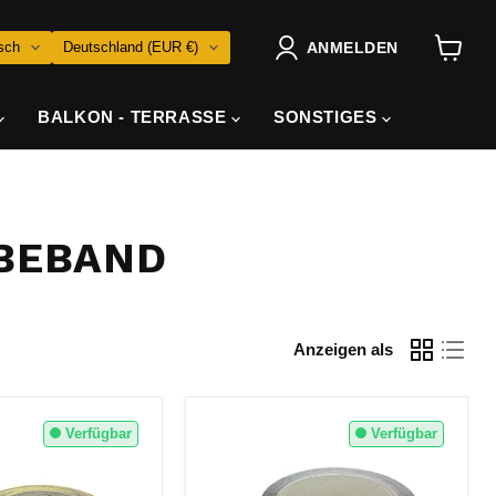
RACHE
LAND
sch
Deutschland
(EUR €)
ANMELDEN
Warenk
anzeig
BALKON - TERRASSE
SONSTIGES
EBEBAND
Anzeigen als
Verfügbar
Verfügbar