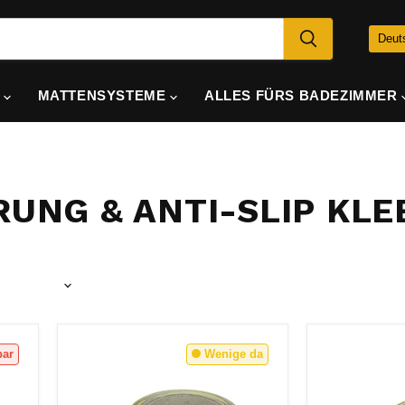
SP
Deut
E
MATTENSYSTEME
ALLES FÜRS BADEZIMMER
UNG & ANTI-SLIP KL
bar
Wenige da