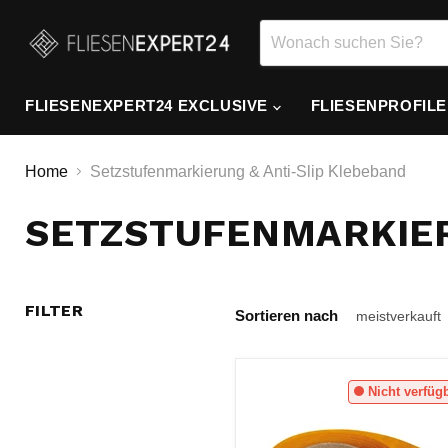
FLIESENEXPERT24 EXCLUSIVE
FLIESENPROFIL
Home
Setzstufenmarkierung & Anti-Slip Klebeband
SETZSTUFENMARKIER
FILTER
Sortieren nach
Nicht verfüg