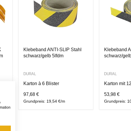
K
Klebeband ANTI-SLIP Stahl
Klebeband A
cm
schwarz/gelb 5lfdm
schwarz/gelb
DURAL
DURAL
Karton à 6 Blister
Karton mit 1
97,68 €
53,98 €
Grundpreis: 19,54 €/m
Grundpreis: 1
w
rmation
da