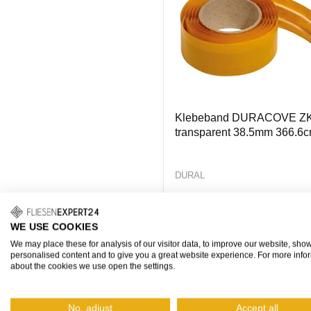
Klebeband DURACOVE Z
transparent 38.5mm 366.6
DURAL
14,68 €
WE USE COOKIES
Grundpreis: 8,02 €/m
We may place these for analysis of our visitor data, to improve our website, sho
personalised content and to give you a great website experience. For more info
about the cookies we use open the settings.
Wenige 
No, adjust
Accept all