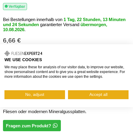
Verfügbar
Bei Bestellungen innerhalb von
1 Tag, 22 Stunden, 13 Minuten
und 24 Sekunden
garantierter Versand
übermorgen,
10.08.2026
.
6,66 €
Grundpreis: 3,33 €/Stück
inkl. Mehrwertsteuer, zzgl.
Versand
WE USE COOKIES
We may place these for analysis of our visitor data, to improve our website,
Die Gestaltung von Vorwandinstallationen, die mit DURAPLUS
show personalised content and to give you a great website experience. For
DIAMOND horizontalen Profilen und einem optimalen vertikalen
more information about the cookies we use open the settings.
Anschluss versehen sind, wird durch die Verwendung von 3-D
Ecken verbessert. Diese Ecken ermöglichen eine perfekte
No, adjust
Accept all
Anpassung an geflieste oder mit anderen Materialien verkleidete
Oberflächen, wie z.B. getöntem oder hinterdrucktem Glas,
Fliesen oder modernen Mineralgussplatten.
Fragen zum Produkt?