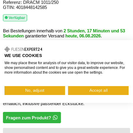
Referenz: DRACM 1011/250
GTIN: 4018448142585
Verfügbar
Bei Bestellungen innerhalb von
2 Stunden, 17 Minuten und 52
Sekunden
garantierter Versand
heute, 06.08.2026
.
20,37 €
Grundpreis: 8,15 €/m
WE USE COOKIES
We may place these for analysis of our visitor data, to improve our website,
inkl. Mehrwertsteuer, zzgl.
Versand
show personalised content and to give you a great website experience. For
more information about the cookies we use open the settings.
Die Fliesenprofile von DURONDELL sind besonders angenehm in
der Handhabung und haben einen geschlossenen Viertelkreis als
Kantenschutz. Sie bestehen aus hochwertigem eloxiertem
No, adjust
Accept all
Aluminium und sind in verschiedenen Farben und Höhen
erhältlich, inklusive passender Eckstücke.
Fragen zum Produkt?