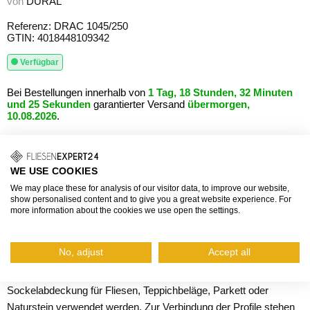
von
DURAL
Referenz: DRAC 1045/250
GTIN: 4018448109342
Verfügbar
Bei Bestellungen innerhalb von
1 Tag, 18 Stunden, 32 Minuten
und 25 Sekunden
garantierter Versand
übermorgen,
10.08.2026
.
16,16 €
Grundpreis: 6,46 €/m
WE USE COOKIES
inkl. Mehrwertsteuer, zzgl.
Versand
We may place these for analysis of our visitor data, to improve our website,
show personalised content and to give you a great website experience. For
Die DURONDELL-Viertelkreisprofile von Dural wurden speziell
more information about the cookies we use open the settings.
entwickelt, um Wandaußenecken sauber abzuschließen. Sie
haben eine sanfte Rundung und sind in verschiedenen Materialien
No, adjust
Accept all
erhältlich. Neben dem Schutz bieten sie auch eine anspruchsvolle
Gestaltungsmöglichkeit. Darüber hinaus können sie als Wand-
Sockelabdeckung für Fliesen, Teppichbeläge, Parkett oder
Naturstein verwendet werden. Zur Verbindung der Profile stehen