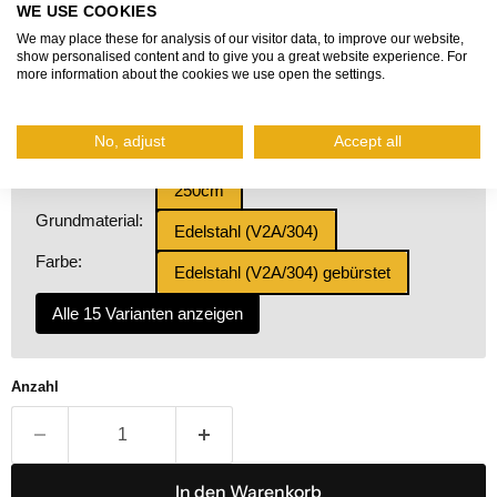
WE USE COOKIES
inkl. Mehrwertsteuer, zzgl.
Versand
We may place these for analysis of our visitor data, to improve our website,
show personalised content and to give you a great website experience. For
Fragen zum Produkt?
more information about the cookies we use open the settings.
Höhe:
No, adjust
Accept all
6mm
Länge:
250cm
Grundmaterial:
Edelstahl (V2A/304)
Farbe:
Edelstahl (V2A/304) gebürstet
Alle 15 Varianten anzeigen
Anzahl
In den Warenkorb