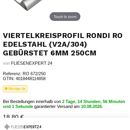
Touch to zoom
VIERTELKREISPROFIL RONDI RO
EDELSTAHL (V2A/304)
GEBÜRSTET 6MM 250CM
von
FLIESENEXPERT 24
Referenz: RO 672/250
GTIN: 4018448114858
Wenige da
Bei Bestellungen innerhalb von
2 Tage, 14 Stunden, 56 Minuten
und 0 Sekunden
garantierter Versand
am
10.08.2026
.
18,80 €
Grundpreis: 7,52 €/m