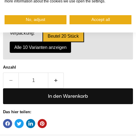
more information about the cookies we use open the settings.
12,5mm
Grundmaterial:
Metalldruckguss
No, adjust
Accept all
Farbe:
Metalldruckguss natur
Verpackung:
Beutel 20 Stück
Alle 10 Varianten anzeigen
Anzahl
In den Warenkorb
Das hier teilen: