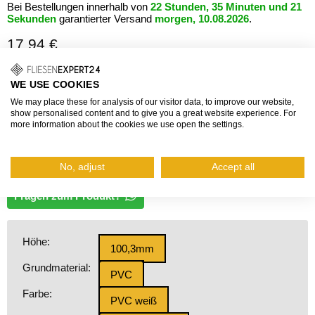
Bei Bestellungen innerhalb von
22 Stunden, 35 Minuten und 21
Sekunden
garantierter Versand
morgen, 10.08.2026
.
17,94 €
Grundpreis: 4,49 €/Stück
WE USE COOKIES
inkl. Mehrwertsteuer, zzgl.
Versand
We may place these for analysis of our visitor data, to improve our website,
Die Endkappe für DURACOVE ZK hat die Funktion, das
show personalised content and to give you a great website experience. For
more information about the cookies we use open the settings.
Eindringen von Schmutz zu verhindern. Sie kann sowohl links als
auch rechts verwendet werden und trägt auch zu einem perfekten
optischen Abschluss bei.
No, adjust
Accept all
Fragen zum Produkt?
Höhe:
100,3mm
Grundmaterial:
PVC
Farbe:
PVC weiß