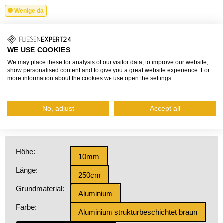
Wenige da
Bei Bestellungen innerhalb von
1 Tag, 22 Stunden, 44 Minuten
und 50 Sekunden
garantierter Versand
übermorgen,
10.08.2026
.
WE USE COOKIES
We may place these for analysis of our visitor data, to improve our website,
31,74 €
show personalised content and to give you a great website experience. For
more information about the cookies we use open the settings.
Grundpreis: 12,70 €/m
inkl. Mehrwertsteuer, zzgl.
Versand
No, adjust
Accept all
Fragen zum Produkt?
Höhe:
10mm
Länge:
250cm
Grundmaterial:
Aluminium
Farbe:
Aluminium strukturbeschichtet braun