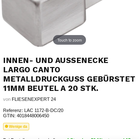
Touch to zoom
INNEN- UND AUSSENECKE L
ARGO CANTO M
ETALLDRUCKGUSS GEBÜRSTET 1
1MM BEUTEL A 20 STK.
von
FLIESENEXPERT 24
Referenz: LAC 1172-B-DC/20
GTIN: 4018448006450
Wenige da