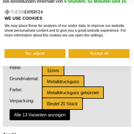
Bei Bestellungen innerhalb von
4 Stunden, 51 Minuten und 15
Sekunden
garantierter Versand
heute, 07.08.2026
.
70,69 €
WE USE COOKIES
Grundpreis: 3,53 €/Stück
We may place these for analysis of our visitor data, to improve our website,
show personalised content and to give you a great website experience. For
inkl. Mehrwertsteuer, zzgl.
Versand
more information about the cookies we use open the settings.
Fragen zum Produkt?
No, adjust
Accept all
Höhe:
11mm
Grundmaterial:
Metalldruckguss
Farbe:
Metalldruckguss gebürstet
Verpackung:
Beutel 20 Stück
Alle 13 Varianten anzeigen