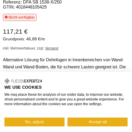
Referenz: DFA SB 1538-X/250
GTIN: 4018448105429
Nicht verfügbar
117,21 €
Grundpreis: 46,88 €/m
inkl. Mehrwertsteuer, zzgl.
Versand
Alternative Lösung für Dehnfugen in Innenbereichen von Wand-
Wand und Wand-Boden, die für schwere Lasten geeignet ist. Die
DURAFLEX Dehnfugenprofile der SB-Serie haben eine
Sichtbreite von 33 mm und wurden speziell für den Einsatz unter
WE USE COOKIES
hohen Belastungen entwickelt. Die seitlichen Aluminium-Profile
We may place these for analysis of our visitor data, to improve our website,
sind mit einer Einlage aus EPDM (thermoplastisches Elastomer)
show personalised content and to give you a great website experience. For
verbunden, die sowohl horizontale als auch vertikale Bewegungen
more information about the cookies we use open the settings.
aufnehmen kann. Bei Bedarf können die Einlagen problemlos
ausgetauscht werden.
No, adjust
Accept all
Fragen zum Produkt?