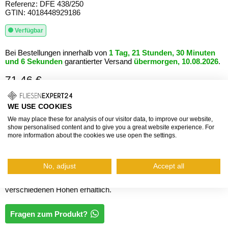
Referenz: DFE 438/250
GTIN: 4018448929186
Verfügbar
Bei Bestellungen innerhalb von
1 Tag, 21 Stunden, 30 Minuten
und 6 Sekunden
garantierter Versand
übermorgen, 10.08.2026
.
71,46 €
Grundpreis: 28,58 €/m
WE USE COOKIES
inkl. Mehrwertsteuer, zzgl.
Versand
We may place these for analysis of our visitor data, to improve our website,
show personalised content and to give you a great website experience. For
Die DURAFLEX Dehn- und Bewegungsfugenprofile aus Edelstahl
more information about the cookies we use open the settings.
eignen sich für stark beanspruchte Fußböden wie Lager- und
Produktionshallen sowie für rollende Lasten wie Gabelstapler. Sie
werden im Dünnbett verlegt und sind mit einer EPDM-Einlage
No, adjust
Accept all
ausgestattet. Die Profile sind auch in Aluminium und in
verschiedenen Höhen erhältlich.
Fragen zum Produkt?