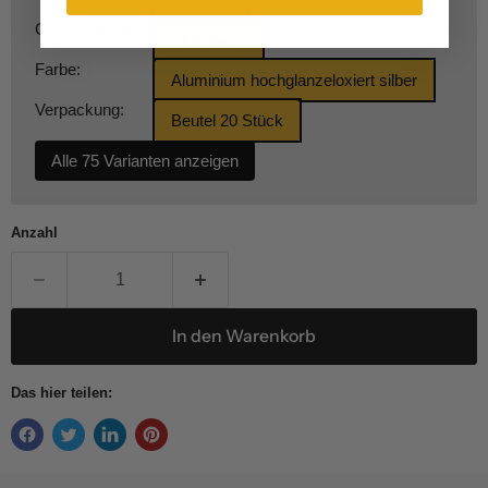
Grundmaterial:
Aluminium
Farbe:
Aluminium hochglanzeloxiert silber
Verpackung:
Beutel 20 Stück
Alle 75 Varianten anzeigen
Anzahl
In den Warenkorb
Das hier teilen: