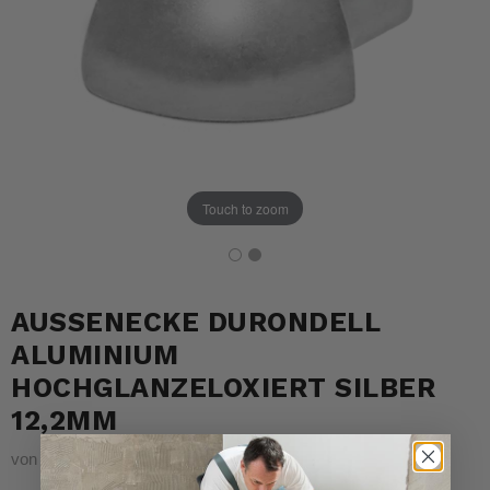
Touch to zoom
AUSSENECKE DURONDELL A
LUMINIUM H
OCHGLANZELOXIERT SILBER 1
2,2MM
von
DURAL