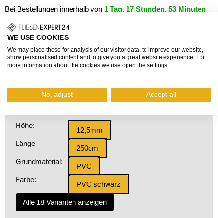
Bei Bestellungen innerhalb von
1 Tag, 17 Stunden, 53 Minuten
und 18 Sekunden
garantierter Versand
übermorgen,
10.08.2026
.
WE USE COOKIES
8,23 €
We may place these for analysis of our visitor data, to improve our website,
Grundpreis: 3,29 €/m
show personalised content and to give you a great website experience. For
more information about the cookies we use open the settings.
inkl. Mehrwertsteuer, zzgl.
Versand
Fragen zum Produkt?
No, adjust
Accept all
Höhe:
12,5mm
Länge:
250cm
Grundmaterial:
PVC
Farbe:
PVC schwarz
Alle 18 Varianten anzeigen