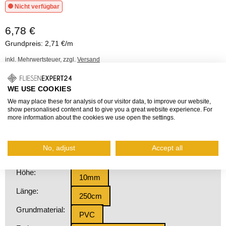
Nicht verfügbar
6,78 €
Grundpreis: 2,71 €/m
inkl. Mehrwertsteuer, zzgl.
Versand
Mit den PVC-Profilen der DUROSOL-Serie können Fliesenkanten
WE USE COOKIES
kostengünstig und langfristig geschützt werden, wodurch sie ihre
We may place these for analysis of our visitor data, to improve our website,
Schönheit bewahren. Die DUROSOL PVC Winkelprofile sind in
show personalised content and to give you a great website experience. For
verschiedenen Höhen und Farben verfügbar.
more information about the cookies we use open the settings.
Fragen zum Produkt?
No, adjust
Accept all
Höhe:
10mm
Länge:
250cm
Grundmaterial:
PVC