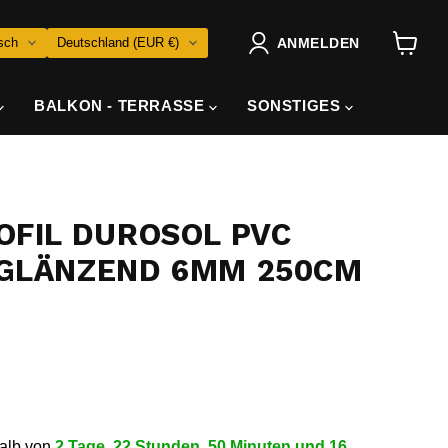
RACHE
LAND
sch
Deutschland
(EUR €)
ANMELDEN
Warenk
anzeig
BALKON - TERRASSE
SONSTIGES
OFIL DUROSOL PVC
GLÄNZEND 6MM 250CM
halb von
2 Tage, 22 Stunden, 50 Minuten und 15