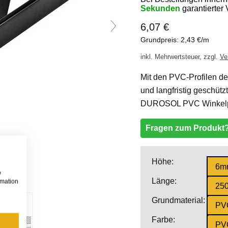
Sekunden
garantierter
6,07 €
Grundpreis: 2,43 €/m
inkl. Mehrwertsteuer, zzgl.
Ve
Mit den PVC-Profilen d
und langfristig geschüt
DUROSOL PVC Winkelprof
Fragen zum Produkt
Höhe:
6m
w
Länge:
rmation
25
Grundmaterial:
PV
Farbe:
PVC