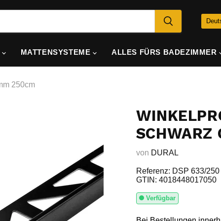
SP
Deut
E
MATTENSYSTEME
ALLES FÜRS BADEZIMMER
6mm 250cm
WINKELPR
SCHWARZ 
von
DURAL
Referenz: DSP 633/250
GTIN: 4018448017050
Verfügbar
Bei Bestellungen inner