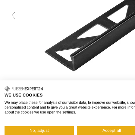
WE USE COOKIES
Hover to zoom
We may place these for analysis of our visitor data, to improve our website, sho
personalised content and to give you a great website experience. For more info
about the cookies we use open the settings.
No, adjust
Accept all