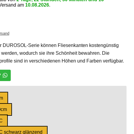
 Versand
am
10.08.2026
.
rsand
er DUROSOL-Serie können Fliesenkanten kostengünstig
zt werden, wodurch sie ihre Schönheit bewahren. Die
ile sind in verschiedenen Höhen und Farben verfügbar.
?
m
0cm
C
 schwarz glänzend