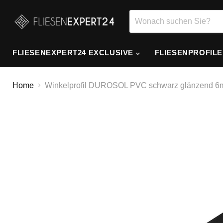
FLIESENEXPERT24 EXCLUSIVE
FLIESENPROFIL
Home
Winkelprofil DUROSOL PVC schwarz glänzend 