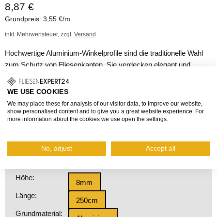
8,87 €
Grundpreis: 3,55 €/m
inkl. Mehrwertsteuer, zzgl.
Versand
Hochwertige Aluminium-Winkelprofile sind die traditionelle Wahl
zum Schutz von Fliesenkanten. Sie verdecken elegant und
unauffällig unschöne und scharfe Schnittkanten von Fliesen in
Wohn- und Arbeitsbereichen. DUROSOL bietet eine große
WE USE COOKIES
Auswahl an Farben, Höhen und Oberflächen für ihre Profile.
We may place these for analysis of our visitor data, to improve our website,
Zusätzlich sind die Winkelprofile in der Z-FLEX Ausführung auch
show personalised content and to give you a great website experience. For
more information about the cookies we use open the settings.
biegbar.
Fragen zum Produkt?
No, adjust
Accept all
Höhe:
8mm
Länge:
250cm
Grundmaterial: